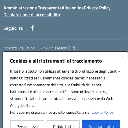
Amministrazione Trasparente
Albo online
Privacy Policy
Dichiarazione di accessibilità
Seguici su:
Indirizzo:
Via Collodi, 3 - 72015 Fasano (BR)
Centralino:
0804413007
Email:
bric839004@istruzione.it
Posta elettronica certificata (PEC):
Cookies e altri strumenti di tracciamento
bric839004@pec.istruzione.it
Codice fiscale: 90059320748
Il nostro Istituto non utilizza strumenti di profilazione degli utenti -
Codice meccanografico:
BRIC839004
sono utilizzati esclusivamente cookies tecnici necessari al
Codice Indice delle Pubbliche Amministrazioni (IPA): istsc_bree02200r
corretto funzionamento del sito, alla fruibilità dei servizi
Codice unico di fatturazione (CUF): MIL3BD
istituzionali e alla sua accessibilità – sono utilizzati, inoltre,
strumenti statistici anonimizzati messi a disposizione da Web
Analytics Italia.
Hosting & Powered by 3D Solution S.r.l.
Per saperne di più sul nostro sito, consulta la ns.
Cookie Policy.
Concept & Design by Designers Italia
Personalizza
Rifiuta tutto
Accettare tutto