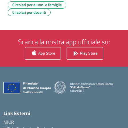
Circolari per alunni e famiglie
Circolari per docenti
Scarica la nostra app ufficiale su:
App Store
Play Store
Istituto Comprensivo "Collodi-Bianco"
"Collodi-Bianco"
Fasano (BR)
— Visita la pagina iniziale della scuola
Link Esterni
MIUR