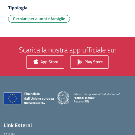
Tipologia
Circolari per alunni e famiglie
Scarica la nostra app ufficiale su:
App Store
Play Store
Istituto Comprensivo "Collodi-Bianco"
"Collodi-Bianco"
Fasano (BR)
— Visita la pagina iniziale della scuola
Link Esterni
MIUR