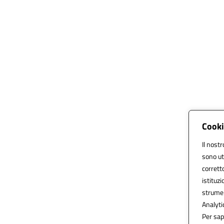
Cooki
Il nostr
sono ut
corretto
istituzi
strumen
Analytic
Per sap