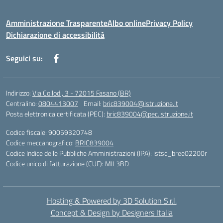
Amministrazione Trasparente
Albo online
Privacy Policy
Dichiarazione di accessibilità
Seguici su:
Indirizzo:
Via Collodi, 3 - 72015 Fasano (BR)
Centralino:
0804413007
Email:
bric839004@istruzione.it
Posta elettronica certificata (PEC):
bric839004@pec.istruzione.it
Codice fiscale: 90059320748
Codice meccanografico:
BRIC839004
Codice Indice delle Pubbliche Amministrazioni (IPA): istsc_bree02200r
Codice unico di fatturazione (CUF): MIL3BD
Hosting & Powered by 3D Solution S.r.l.
Concept & Design by Designers Italia