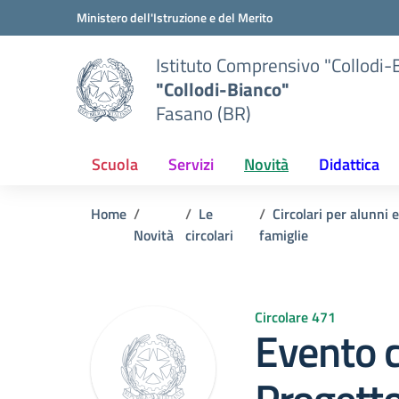
Vai ai contenuti
Vai al menu di navigazione
Vai al footer
Ministero dell'Istruzione e del Merito
Istituto Comprensivo "Collodi-
"Collodi-Bianco"
Fasano (BR)
Scuola
Servizi
Novità
Didattica
Home
Le
Circolari per alunni 
Novità
circolari
famiglie
Circolare 471
Evento 