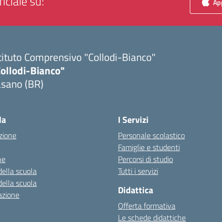
iciale su:
App
tituto Comprensivo "Collodi-Bianco"
Collodi-Bianco"
asano (BR)
Visita la pagina iniziale della scuola
la
I Servizi
zione
Personale scolastico
Famiglie e studenti
ne
Percorsi di studio
della scuola
Tutti i servizi
della scuola
Didattica
azione
Offerta formativa
Le schede didattiche