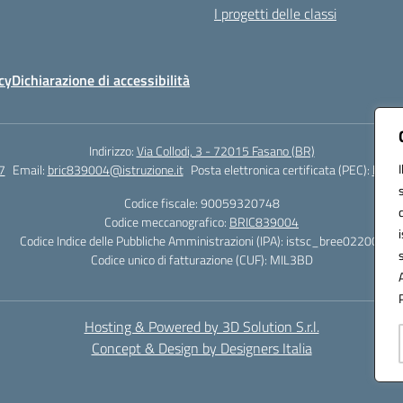
I progetti delle classi
cy
Dichiarazione di accessibilità
Indirizzo:
Via Collodi, 3 - 72015 Fasano (BR)
7
Email:
bric839004@istruzione.it
Posta elettronica certificata (PEC):
bric8
Codice fiscale: 90059320748
Codice meccanografico:
BRIC839004
Codice Indice delle Pubbliche Amministrazioni (IPA): istsc_bree02200r
Codice unico di fatturazione (CUF): MIL3BD
Hosting & Powered by 3D Solution S.r.l.
Concept & Design by Designers Italia