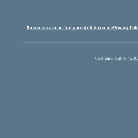
Amministrazione Trasparente
Albo online
Privacy Poli
Centralino:
080441300