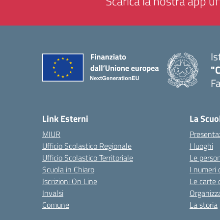
Scarica la nostra app uff
Is
"
F
— 
Link Esterni
La Scuo
MIUR
Presenta
Ufficio Scolastico Regionale
I luoghi
Ufficio Scolastico Territoriale
Le perso
Scuola in Chiaro
I numeri 
Iscrizioni On Line
Le carte 
Invalsi
Organizz
Comune
La storia