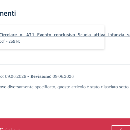
menti
Circolare_n._471_Evento_conclusivo_Scuola_attiva_Infanzia_
pdf - 259 kb
o:
09.06.2026
-
Revisione:
09.06.2026
ove diversamente specificato, questo articolo è stato rilasciato sott