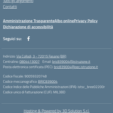
Tutti gli argomenti
Contatti
Amministrazione Trasparente
Albo online
Privacy Policy
Dichiarazione di accessibilità
Seguici su:
Indirizzo:
Via Collodi, 3 - 72015 Fasano (BR)
Centralino:
0804413007
Email:
bric839004@istruzione.it
Posta elettronica certificata (PEC):
bric839004@pec.istruzione.it
Codice fiscale: 90059320748
Codice meccanografico:
BRIC839004
Codice Indice delle Pubbliche Amministrazioni (IPA): istsc_bree02200r
Codice unico di fatturazione (CUF): MIL3BD
Hosting & Powered by 3D Solution S.r.l.