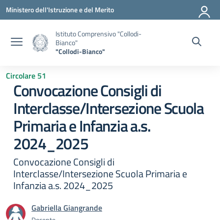
Vai ai contenuti
Vai al menu di navigazione
Vai al footer
Ministero dell'Istruzione e del Merito
Istituto Comprensivo "Collodi-
Bianco"
"Collodi-Bianco"
Circolare 51
Convocazione Consigli di
Interclasse/Intersezione Scuola
Primaria e Infanzia a.s.
2024_2025
Convocazione Consigli di
Interclasse/Intersezione Scuola Primaria e
Infanzia a.s. 2024_2025
Gabriella Giangrande
Docente