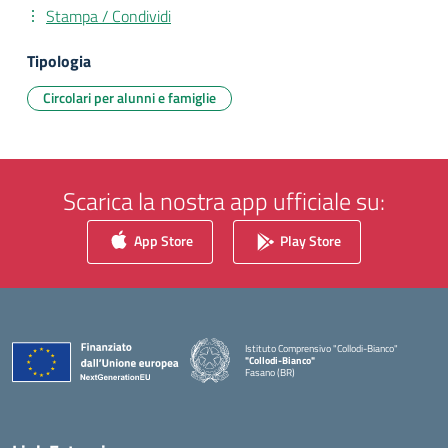
Stampa / Condividi
Tipologia
Circolari per alunni e famiglie
Scarica la nostra app ufficiale su:
App Store
Play Store
Istituto Comprensivo "Collodi-Bianco"
"Collodi-Bianco"
Fasano (BR)
— Visita la pagina iniziale della scuola