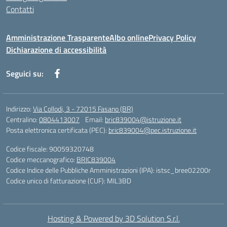
Contatti
Amministrazione Trasparente
Albo online
Privacy Policy
Dichiarazione di accessibilità
Seguici su:
Indirizzo:
Via Collodi, 3 - 72015 Fasano (BR)
Centralino:
0804413007
Email:
bric839004@istruzione.it
Posta elettronica certificata (PEC):
bric839004@pec.istruzione.it
Codice fiscale: 90059320748
Codice meccanografico:
BRIC839004
Codice Indice delle Pubbliche Amministrazioni (IPA): istsc_bree02200r
Codice unico di fatturazione (CUF): MIL3BD
Hosting & Powered by 3D Solution S.r.l.