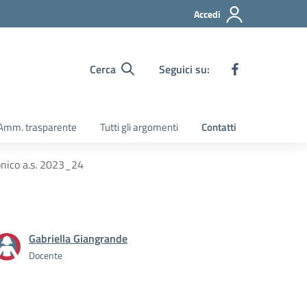
Accedi
Cerca
Seguici su:
Amm. trasparente
Tutti gli argomenti
Contatti
onico a.s. 2023_24
Gabriella Giangrande
Docente