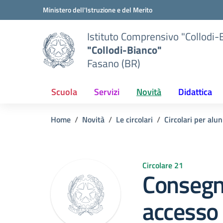
Vai ai contenuti
Vai al menu di navigazione
Vai al footer
Ministero dell'Istruzione e del Merito
Istituto Comprensivo "Collodi-
"Collodi-Bianco"
Fasano (BR)
Scuola
Servizi
Novità
Didattica
Home
Novità
Le circolari
Circolari per alun
Circolare 21
Consegna
accesso 