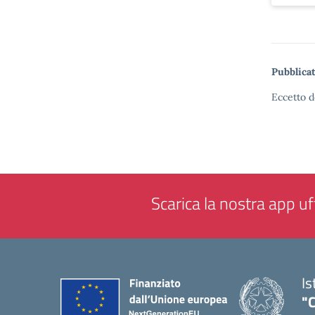
Pubblicat
Eccetto d
Scarica la nostra app uff
Is
"