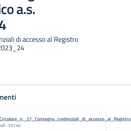
co a.s.
4
iali di accesso al Registro
. 2023_24
menti
Circolare_n._21_Consegna_credenziali_di_accesso_al_Registro
pdf - 532 kb