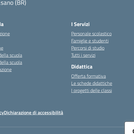
asano (BR)
Visita la pagina iniziale della scuola
la
I Servizi
zione
Personale scolastico
Famiglie e studenti
ne
Percorsi di studio
della scuola
Tutti i servizi
della scuola
Didattica
azione
Offerta formativa
Le schede didattiche
I progetti delle classi
cy
Dichiarazione di accessibilità