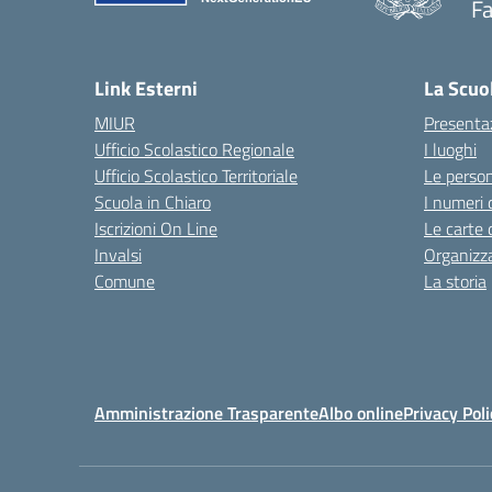
F
— 
Link Esterni
La Scuo
MIUR
Presenta
Ufficio Scolastico Regionale
I luoghi
Ufficio Scolastico Territoriale
Le perso
Scuola in Chiaro
I numeri 
Iscrizioni On Line
Le carte 
Invalsi
Organizz
Comune
La storia
Amministrazione Trasparente
Albo online
Privacy Poli