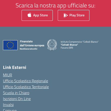
Scarica la nostra app ufficiale su:
App Store
Play Store
Istituto Comprensivo "Collodi-Bianco"
"Collodi-Bianco"
Fasano (BR)
— Visita la pagina iniziale della scuola
Link Esterni
MIUR
Ufficio Scolastico Regionale
Ufficio Scolastico Territoriale
Scuola in Chiaro
Iscrizioni On Line
Invalsi
Comune