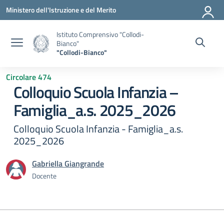
Vai ai contenuti
Vai al menu di navigazione
Vai al footer
Ministero dell'Istruzione e del Merito
Istituto Comprensivo "Collodi-
Bianco"
"Collodi-Bianco"
Circolare 474
Colloquio Scuola Infanzia –
Famiglia_a.s. 2025_2026
Colloquio Scuola Infanzia - Famiglia_a.s.
2025_2026
Gabriella Giangrande
Docente