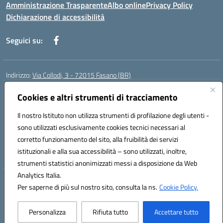
Amministrazione Trasparente
Albo online
Privacy Policy
Dichiarazione di accessibilità
Seguici su:
Indirizzo:
Via Collodi, 3 - 72015 Fasano (BR)
Centralino:
0804413007
Email:
bric839004@istruzione.it
Posta elettronica certificata (PEC):
Cookies e altri strumenti di tracciamento
bric839004@pec.istruzione.it
Codice fiscale: 90059320748
Il nostro Istituto non utilizza strumenti di profilazione degli utenti -
Codice meccanografico:
BRIC839004
sono utilizzati esclusivamente cookies tecnici necessari al
Codice Indice delle Pubbliche Amministrazioni (IPA): istsc_bree02200r
corretto funzionamento del sito, alla fruibilità dei servizi
Codice unico di fatturazione (CUF): MIL3BD
istituzionali e alla sua accessibilità – sono utilizzati, inoltre,
strumenti statistici anonimizzati messi a disposizione da Web
Analytics Italia.
Hosting & Powered by 3D Solution S.r.l.
Per saperne di più sul nostro sito, consulta la ns.
Cookie Policy.
Concept & Design by Designers Italia
Personalizza
Rifiuta tutto
Accettare tutto