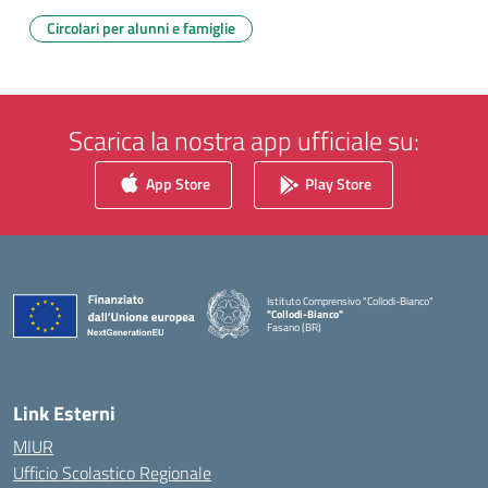
Circolari per alunni e famiglie
Scarica la nostra app ufficiale su:
App Store
Play Store
Istituto Comprensivo "Collodi-Bianco"
"Collodi-Bianco"
Fasano (BR)
— Visita la pagina iniziale della scuola
Link Esterni
MIUR
Ufficio Scolastico Regionale