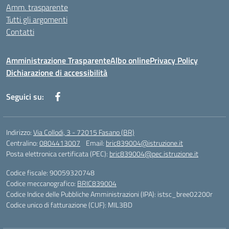
Amm. trasparente
Tutti gli argomenti
Contatti
Amministrazione Trasparente
Albo online
Privacy Policy
Dichiarazione di accessibilità
Seguici su:
Indirizzo:
Via Collodi, 3 - 72015 Fasano (BR)
Centralino:
0804413007
Email:
bric839004@istruzione.it
Posta elettronica certificata (PEC):
bric839004@pec.istruzione.it
Codice fiscale: 90059320748
Codice meccanografico:
BRIC839004
Codice Indice delle Pubbliche Amministrazioni (IPA): istsc_bree02200r
Codice unico di fatturazione (CUF): MIL3BD