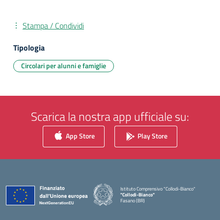
Stampa / Condividi
Tipologia
Circolari per alunni e famiglie
Scarica la nostra app ufficiale su:
App Store
Play Store
Istituto Comprensivo "Collodi-Bianco"
"Collodi-Bianco"
Fasano (BR)
— Visita la pagina iniziale della scuola