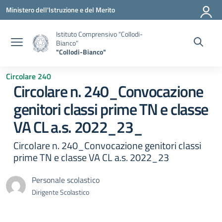
Vai ai contenuti
Vai al menu di navigazione
Vai al footer
Ministero dell'Istruzione e del Merito
Istituto Comprensivo "Collodi-
Bianco"
"Collodi-Bianco"
Circolare 240
Circolare n. 240_Convocazione
genitori classi prime TN e classe
VA CL a.s. 2022_23_
Circolare n. 240_Convocazione genitori classi
prime TN e classe VA CL a.s. 2022_23
Personale scolastico
Dirigente Scolastico