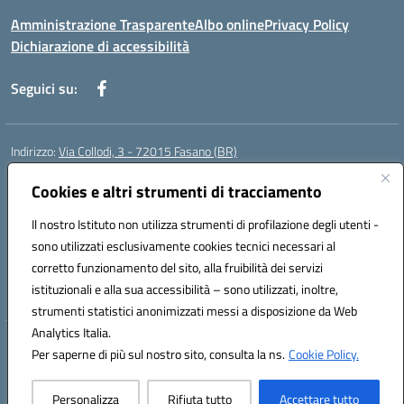
Amministrazione Trasparente
Albo online
Privacy Policy
Dichiarazione di accessibilità
Seguici su:
Indirizzo:
Via Collodi, 3 - 72015 Fasano (BR)
Centralino:
0804413007
Email:
bric839004@istruzione.it
Posta elettronica certificata (PEC):
Cookies e altri strumenti di tracciamento
bric839004@pec.istruzione.it
Codice fiscale: 90059320748
Il nostro Istituto non utilizza strumenti di profilazione degli utenti -
Codice meccanografico:
BRIC839004
sono utilizzati esclusivamente cookies tecnici necessari al
Codice Indice delle Pubbliche Amministrazioni (IPA): istsc_bree02200r
corretto funzionamento del sito, alla fruibilità dei servizi
Codice unico di fatturazione (CUF): MIL3BD
istituzionali e alla sua accessibilità – sono utilizzati, inoltre,
strumenti statistici anonimizzati messi a disposizione da Web
Analytics Italia.
Hosting & Powered by 3D Solution S.r.l.
Per saperne di più sul nostro sito, consulta la ns.
Cookie Policy.
Concept & Design by Designers Italia
Personalizza
Rifiuta tutto
Accettare tutto