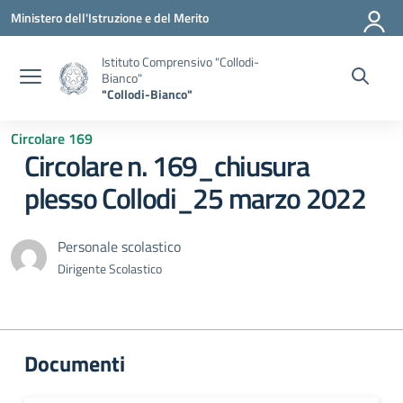
Vai ai contenuti
Vai al menu di navigazione
Vai al footer
Ministero dell'Istruzione e del Merito
Istituto Comprensivo "Collodi-
Bianco"
"Collodi-Bianco"
Circolare 169
Circolare n. 169_chiusura
plesso Collodi_25 marzo 2022
Personale scolastico
Dirigente Scolastico
Documenti