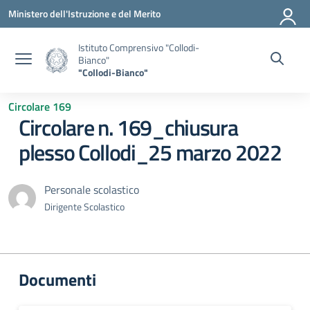
Vai ai contenuti
Vai al menu di navigazione
Vai al footer
Ministero dell'Istruzione e del Merito
Istituto Comprensivo "Collodi-
Bianco"
"Collodi-Bianco"
Circolare 169
Circolare n. 169_chiusura
plesso Collodi_25 marzo 2022
Personale scolastico
Dirigente Scolastico
Documenti