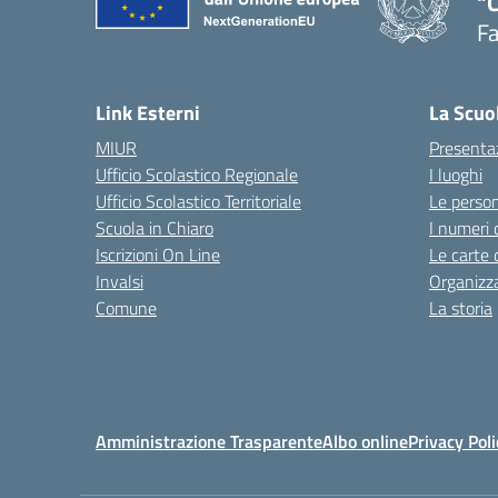
"
F
— 
Link Esterni
La Scuo
MIUR
Presenta
Ufficio Scolastico Regionale
I luoghi
Ufficio Scolastico Territoriale
Le perso
Scuola in Chiaro
I numeri 
Iscrizioni On Line
Le carte 
Invalsi
Organizz
Comune
La storia
Amministrazione Trasparente
Albo online
Privacy Poli