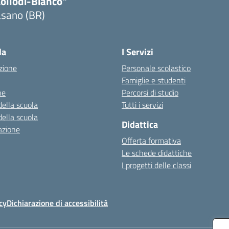
Collodi-Bianco"
asano (BR)
Visita la pagina iniziale della scuola
la
I Servizi
zione
Personale scolastico
Famiglie e studenti
ne
Percorsi di studio
della scuola
Tutti i servizi
della scuola
Didattica
azione
Offerta formativa
Le schede didattiche
I progetti delle classi
cy
Dichiarazione di accessibilità