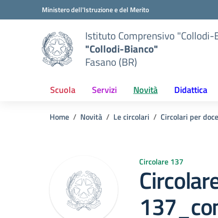
Vai ai contenuti
Vai al menu di navigazione
Vai al footer
Ministero dell'Istruzione e del Merito
Istituto Comprensivo "Collodi-
"Collodi-Bianco"
Fasano (BR)
Scuola
Servizi
Novità
Didattica
Home
Novità
Le circolari
Circolari per doc
Circolare 137
Circolare
137_con