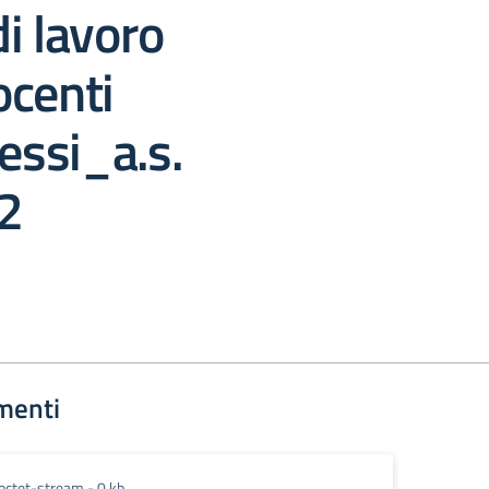
i lavoro
ocenti
ssi_a.s.
2
menti
octet-stream - 0 kb