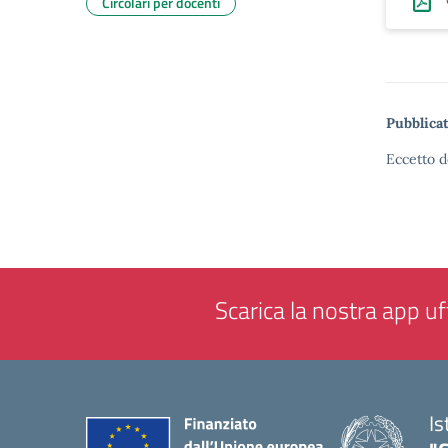
Circolari per docenti
Pubblicat
Eccetto d
Scarica la nostra app uff
Is