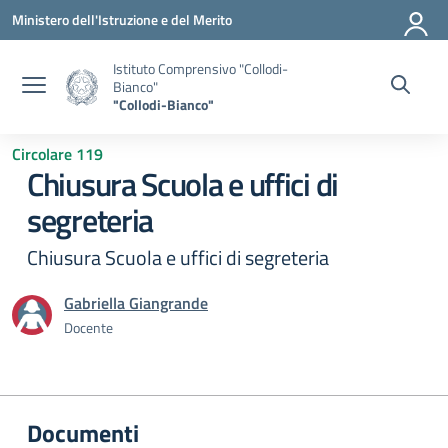
Vai ai contenuti
Vai al menu di navigazione
Vai al footer
Ministero dell'Istruzione e del Merito
Istituto Comprensivo "Collodi-
Bianco"
"Collodi-Bianco"
Circolare 119
Chiusura Scuola e uffici di
segreteria
Chiusura Scuola e uffici di segreteria
Gabriella Giangrande
Docente
Documenti