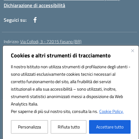
Dichiarazione di accessibilità
Seguici su:
Indirizzo:
Via Collodi, 3 - 72015 Fasano (BR)
Centralino:
0804413007
Email:
bric839004@istruzione.it
Posta elettronica certificata (PEC):
Cookies e altri strumenti di tracciamento
bric839004@pec.istruzione.it
Codice fiscale: 90059320748
Il nostro Istituto non utilizza strumenti di profilazione degli utenti -
Codice meccanografico:
BRIC839004
sono utilizzati esclusivamente cookies tecnici necessari al
Codice Indice delle Pubbliche Amministrazioni (IPA): istsc_bree02200r
corretto funzionamento del sito, alla fruibilità dei servizi
Codice unico di fatturazione (CUF): MIL3BD
istituzionali e alla sua accessibilità – sono utilizzati, inoltre,
strumenti statistici anonimizzati messi a disposizione da Web
Analytics Italia.
Hosting & Powered by 3D Solution S.r.l.
Per saperne di più sul nostro sito, consulta la ns.
Cookie Policy.
Concept & Design by Designers Italia
Personalizza
Rifiuta tutto
Accettare tutto