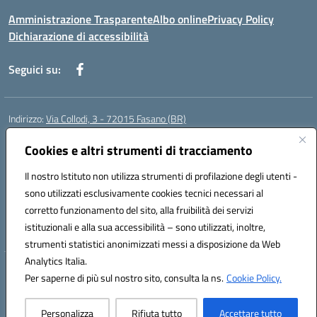
Amministrazione Trasparente
Albo online
Privacy Policy
Dichiarazione di accessibilità
Seguici su:
Indirizzo:
Via Collodi, 3 - 72015 Fasano (BR)
Centralino:
0804413007
Email:
bric839004@istruzione.it
Posta elettronica certificata (PEC):
Cookies e altri strumenti di tracciamento
bric839004@pec.istruzione.it
Codice fiscale: 90059320748
Il nostro Istituto non utilizza strumenti di profilazione degli utenti -
Codice meccanografico:
BRIC839004
sono utilizzati esclusivamente cookies tecnici necessari al
Codice Indice delle Pubbliche Amministrazioni (IPA): istsc_bree02200r
corretto funzionamento del sito, alla fruibilità dei servizi
Codice unico di fatturazione (CUF): MIL3BD
istituzionali e alla sua accessibilità – sono utilizzati, inoltre,
strumenti statistici anonimizzati messi a disposizione da Web
Analytics Italia.
Hosting & Powered by 3D Solution S.r.l.
Per saperne di più sul nostro sito, consulta la ns.
Cookie Policy.
Concept & Design by Designers Italia
Personalizza
Rifiuta tutto
Accettare tutto