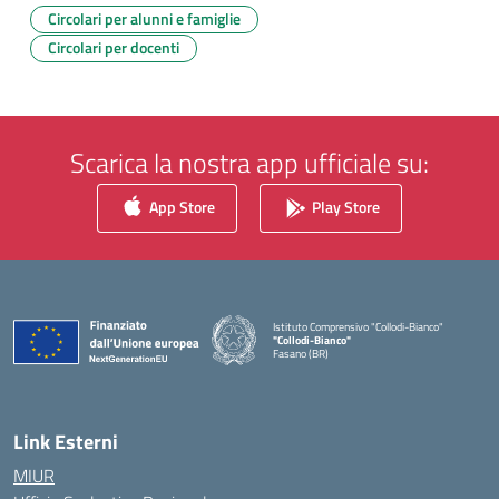
Circolari per alunni e famiglie
Circolari per docenti
Scarica la nostra app ufficiale su:
App Store
Play Store
Istituto Comprensivo "Collodi-Bianco"
"Collodi-Bianco"
Fasano (BR)
— Visita la pagina iniziale della scuola
Link Esterni
MIUR