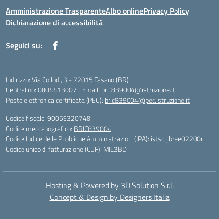
Amministrazione Trasparente
Albo online
Privacy Policy
Dichiarazione di accessibilità
Seguici su:
Indirizzo:
Via Collodi, 3 - 72015 Fasano (BR)
Centralino:
0804413007
Email:
bric839004@istruzione.it
Posta elettronica certificata (PEC):
bric839004@pec.istruzione.it
Codice fiscale: 90059320748
Codice meccanografico:
BRIC839004
Codice Indice delle Pubbliche Amministrazioni (IPA): istsc_bree02200r
Codice unico di fatturazione (CUF): MIL3BD
Hosting & Powered by 3D Solution S.r.l.
Concept & Design by Designers Italia