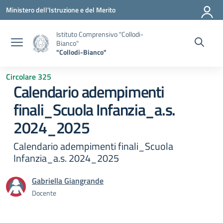
Vai ai contenuti
Vai al menu di navigazione
Vai al footer
Ministero dell'Istruzione e del Merito
Istituto Comprensivo "Collodi-
Bianco"
"Collodi-Bianco"
Circolare 325
Calendario adempimenti
finali_Scuola Infanzia_a.s.
2024_2025
Calendario adempimenti finali_Scuola
Infanzia_a.s. 2024_2025
Gabriella Giangrande
Docente