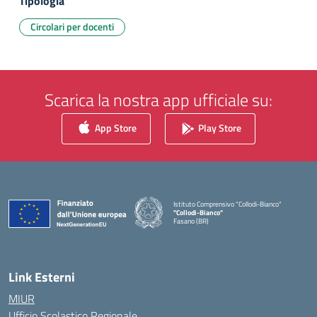
Tipologia
Circolari per docenti
Scarica la nostra app ufficiale su:
App Store
Play Store
Istituto Comprensivo "Collodi-Bianco"
"Collodi-Bianco"
Fasano (BR)
— Visita la pagina iniziale della scuola
Link Esterni
MIUR
Ufficio Scolastico Regionale