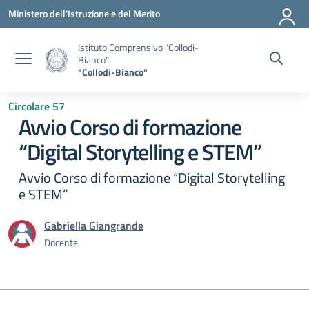
Vai ai contenuti
Vai al menu di navigazione
Vai al footer
Ministero dell'Istruzione e del Merito
Istituto Comprensivo "Collodi-
Bianco"
"Collodi-Bianco"
Circolare 57
Avvio Corso di formazione
“Digital Storytelling e STEM”
Avvio Corso di formazione “Digital Storytelling
e STEM”
Gabriella Giangrande
Docente