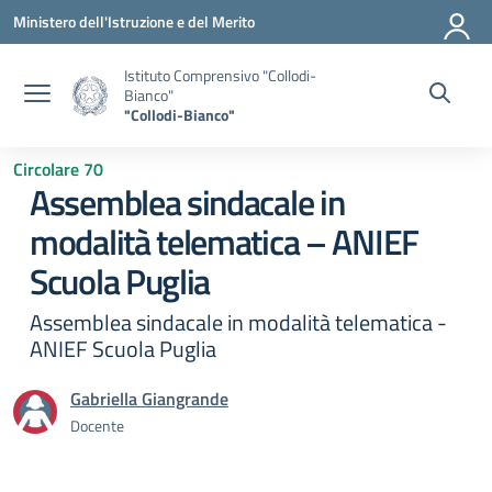
Vai ai contenuti
Vai al menu di navigazione
Vai al footer
Ministero dell'Istruzione e del Merito
Istituto Comprensivo "Collodi-
Bianco"
"Collodi-Bianco"
Circolare 70
Assemblea sindacale in
modalità telematica – ANIEF
Scuola Puglia
Assemblea sindacale in modalità telematica -
ANIEF Scuola Puglia
Gabriella Giangrande
Docente