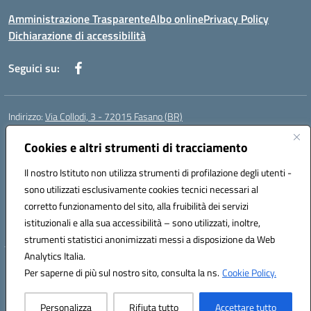
Amministrazione Trasparente
Albo online
Privacy Policy
Dichiarazione di accessibilità
Seguici su:
Indirizzo:
Via Collodi, 3 - 72015 Fasano (BR)
Centralino:
0804413007
Email:
bric839004@istruzione.it
Posta elettronica certificata (PEC):
Cookies e altri strumenti di tracciamento
bric839004@pec.istruzione.it
Codice fiscale: 90059320748
Il nostro Istituto non utilizza strumenti di profilazione degli utenti -
Codice meccanografico:
BRIC839004
sono utilizzati esclusivamente cookies tecnici necessari al
Codice Indice delle Pubbliche Amministrazioni (IPA): istsc_bree02200r
corretto funzionamento del sito, alla fruibilità dei servizi
Codice unico di fatturazione (CUF): MIL3BD
istituzionali e alla sua accessibilità – sono utilizzati, inoltre,
strumenti statistici anonimizzati messi a disposizione da Web
Analytics Italia.
Hosting & Powered by 3D Solution S.r.l.
Per saperne di più sul nostro sito, consulta la ns.
Cookie Policy.
Concept & Design by Designers Italia
Personalizza
Rifiuta tutto
Accettare tutto