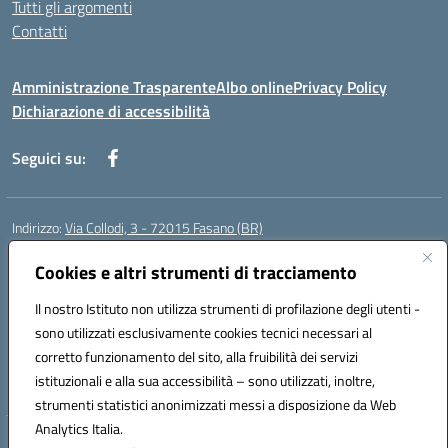
Tutti gli argomenti
Contatti
Amministrazione Trasparente
Albo online
Privacy Policy
Dichiarazione di accessibilità
Seguici su:
Indirizzo:
Via Collodi, 3 - 72015 Fasano (BR)
Centralino:
0804413007
Email:
bric839004@istruzione.it
Posta elettronica certificata (PEC):
Cookies e altri strumenti di tracciamento
bric839004@pec.istruzione.it
Codice fiscale: 90059320748
Il nostro Istituto non utilizza strumenti di profilazione degli utenti -
Codice meccanografico:
BRIC839004
sono utilizzati esclusivamente cookies tecnici necessari al
Codice Indice delle Pubbliche Amministrazioni (IPA): istsc_bree02200r
corretto funzionamento del sito, alla fruibilità dei servizi
Codice unico di fatturazione (CUF): MIL3BD
istituzionali e alla sua accessibilità – sono utilizzati, inoltre,
strumenti statistici anonimizzati messi a disposizione da Web
Analytics Italia.
Hosting & Powered by 3D Solution S.r.l.