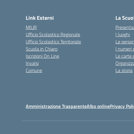
— 
Link Esterni
La Scuo
MIUR
Presenta
Ufficio Scolastico Regionale
I luoghi
Ufficio Scolastico Territoriale
Le perso
Scuola in Chiaro
I numeri 
Iscrizioni On Line
Le carte 
Invalsi
Organizz
Comune
La storia
Amministrazione Trasparente
Albo online
Privacy Poli