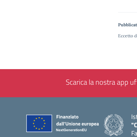
Pubblicat
Eccetto d
Scarica la nostra app uff
Is
"
F