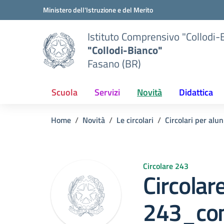
Vai ai contenuti
Vai al menu di navigazione
Vai al footer
Ministero dell'Istruzione e del Merito
Istituto Comprensivo "Collodi-
"Collodi-Bianco"
Fasano (BR)
Scuola
Servizi
Novità
Didattica
Home
Novità
Le circolari
Circolari per alun
Circolare 243
Circolare
243_con