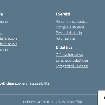
Visita la pagina iniziale della scuola
la
I Servizi
zione
Personale scolastico
Famiglie e studenti
ne
Percorsi di studio
della scuola
Tutti i servizi
della scuola
Didattica
azione
Offerta formativa
Le schede didattiche
I progetti delle classi
cy
Dichiarazione di accessibilità
Indirizzo:
Via Collodi, 3 - 72015 Fasano (BR)