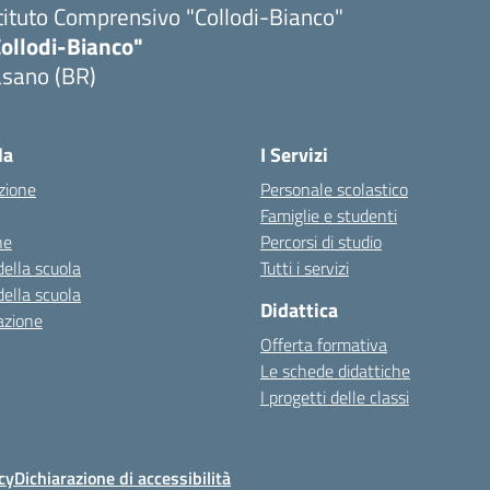
tituto Comprensivo "Collodi-Bianco"
Collodi-Bianco"
asano (BR)
Visita la pagina iniziale della scuola
la
I Servizi
zione
Personale scolastico
Famiglie e studenti
ne
Percorsi di studio
della scuola
Tutti i servizi
della scuola
Didattica
azione
Offerta formativa
Le schede didattiche
I progetti delle classi
cy
Dichiarazione di accessibilità