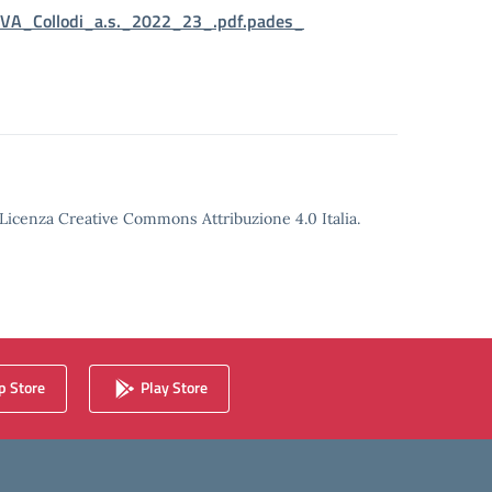
_VA_Collodi_a.s._2022_23_.pdf.pades_
o Licenza Creative Commons Attribuzione 4.0 Italia.
 Store
Play Store