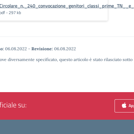
Circolare_n._240_convocazione_genitori_classi_prime_TN__e
pdf - 297 kb
o:
06.08.2022
-
Revisione:
06.08.2022
ove diversamente specificato, questo articolo è stato rilasciato sott
iciale su:
App