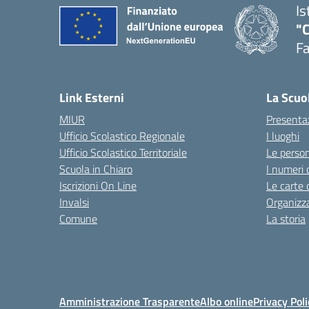
Is
"
F
— 
Link Esterni
La Scuo
MIUR
Presenta
Ufficio Scolastico Regionale
I luoghi
Ufficio Scolastico Territoriale
Le perso
Scuola in Chiaro
I numeri 
Iscrizioni On Line
Le carte 
Invalsi
Organizz
Comune
La storia
Amministrazione Trasparente
Albo online
Privacy Poli