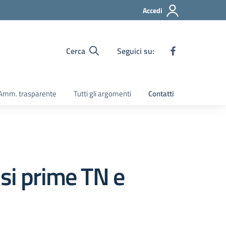
Accedi
Cerca
Seguici su:
Amm. trasparente
Tutti gli argomenti
Contatti
ssi prime TN e