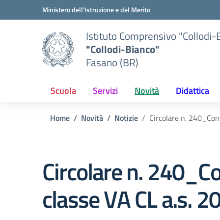
Vai ai contenuti
Vai al menu di navigazione
Vai al footer
Ministero dell'Istruzione e del Merito
Istituto Comprensivo "Collodi-
"Collodi-Bianco"
Fasano (BR)
Scuola
Servizi
Novità
Didattica
Home
Novità
Notizie
Circolare n. 240_Con
Circolare n. 240_Co
classe VA CL a.s. 