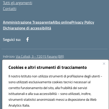
Tutti gli argomenti
Contatti
Amministrazione Trasparente
Albo online
Privacy Policy
Dichiarazione di accessibilità
Seguici su:
Indirizzo:
Via Collodi, 3 - 72015 Fasano (BR)
Centralino:
0804413007
Email:
bric839004@istruzione.it
Posta elettronica certificata (PEC):
Cookies e altri strumenti di tracciamento
bric839004@pec.istruzione.it
Codice fiscale: 90059320748
Il nostro Istituto non utilizza strumenti di profilazione degli utenti -
Codice meccanografico:
BRIC839004
sono utilizzati esclusivamente cookies tecnici necessari al
Codice Indice delle Pubbliche Amministrazioni (IPA): istsc_bree02200r
corretto funzionamento del sito, alla fruibilità dei servizi
Codice unico di fatturazione (CUF): MIL3BD
istituzionali e alla sua accessibilità – sono utilizzati, inoltre,
strumenti statistici anonimizzati messi a disposizione da Web
Analytics Italia.