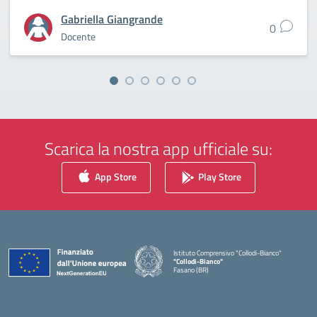
Gabriella Giangrande
0
Docente
Scarica la nostra app ufficiale su:
App Store
Play Store
Istituto Comprensivo "Collodi-Bianco"
"Collodi-Bianco"
Fasano (BR)
— Visita la pagina iniziale della scuola