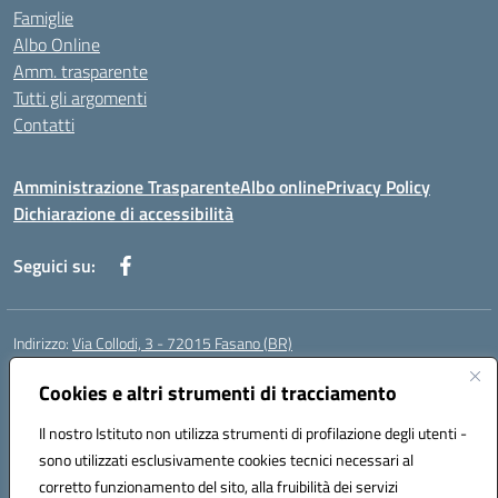
Famiglie
Albo Online
Amm. trasparente
Tutti gli argomenti
Contatti
Amministrazione Trasparente
Albo online
Privacy Policy
Dichiarazione di accessibilità
Seguici su:
Indirizzo:
Via Collodi, 3 - 72015 Fasano (BR)
Centralino:
0804413007
Email:
bric839004@istruzione.it
Posta elettronica certificata (PEC):
Cookies e altri strumenti di tracciamento
bric839004@pec.istruzione.it
Codice fiscale: 90059320748
Il nostro Istituto non utilizza strumenti di profilazione degli utenti -
Codice meccanografico:
BRIC839004
sono utilizzati esclusivamente cookies tecnici necessari al
Codice Indice delle Pubbliche Amministrazioni (IPA): istsc_bree02200r
corretto funzionamento del sito, alla fruibilità dei servizi