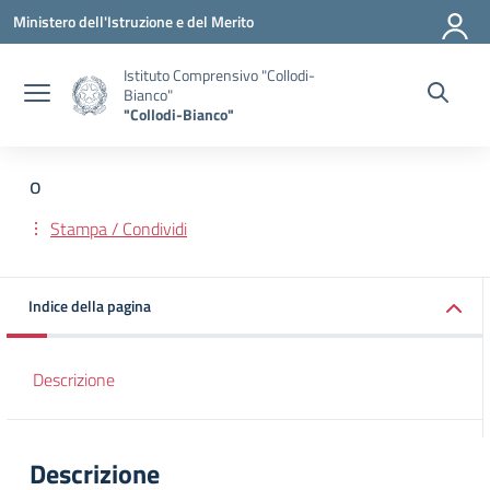
Vai ai contenuti
Vai al menu di navigazione
Vai al footer
Ministero dell'Istruzione e del Merito
Istituto Comprensivo "Collodi-
Bianco"
"Collodi-Bianco"
o
Stampa / Condividi
Indice della pagina
Descrizione
Descrizione